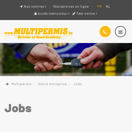
Nos centres
Nos services en ligne
FR
NL
Accès instructeur
Test online
Multipermis
Notre entreprise
Jobs
Jobs